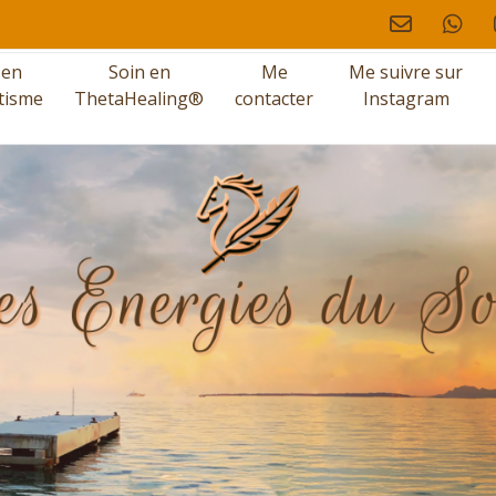
 en
Soin en
Me
Me suivre sur
tisme
ThetaHealing®
contacter
Instagram