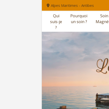
Aller
Alpes Maritimes - Antibes
au
contenu
Qui
Pourquoi
Soin
suis-je
un soin ?
Magné
?