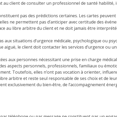
ent au client de consulter un professionnel de santé habilité
onstituent pas des prédictions certaines. Les cartes peuven
s elles ne permettent pas d’anticiper avec certitude des évén
ace au libre arbitre du client et ne doit jamais être interp
as aux situations d’urgence médicale, psychologique ou psyc
e aiguë, le client doit contacter les services d’urgence ou u
tées aux personnes nécessitant une prise en charge médical
des aspects personnels, professionnels, familiaux ou émotio
nt. Toutefois, elles n’ont pas vocation à orienter, influen
 libre arbitre et reste seul responsable de ses choix et de le
èvent exclusivement du bien‑être, de l’accompagnement éne
te, par téléphone ou par message ne constituent pas un enga