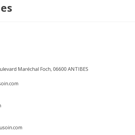
les
boulevard Maréchal Foch, 06600 ANTIBES
soin.com
n
dusoin.com