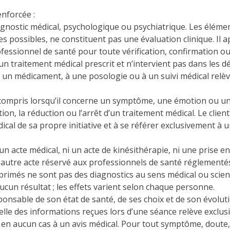
nforcée :
diagnostic médical, psychologique ou psychiatrique. Les éléme
 possibles, ne constituent pas une évaluation clinique. Il ap
essionnel de santé pour toute vérification, confirmation ou
 un traitement médical prescrit et n’intervient pas dans les 
 à un médicament, à une posologie ou à un suivi médical relè
, y compris lorsqu’il concerne un symptôme, une émotion ou 
ation, la réduction ou l’arrêt d’un traitement médical. Le clie
ical de sa propre initiative et à se référer exclusivement à
 un acte médical, ni un acte de kinésithérapie, ni une prise 
autre acte réservé aux professionnels de santé réglementé
primés ne sont pas des diagnostics au sens médical ou scient
ucun résultat ; les effets varient selon chaque personne.
sponsable de son état de santé, de ses choix et de son évolut
lle des informations reçues lors d’une séance relève exclusi
 en aucun cas à un avis médical. Pour tout symptôme, doute,